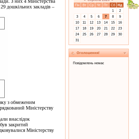
ди. З них 4 Міністерства
Пн
Вт
Ср
Чт
Пт
Сб
Нд
 29 дошкільних закладів –
1
2
3
4
5
6
7
8
9
10
11
12
13
14
15
16
17
18
19
20
21
22
23
24
25
26
27
28
29
30
31
Оголошення!
язку з обмеженим
рядкований Міністерству
али внаслідок
 був закритий
дковувалися Міністерству