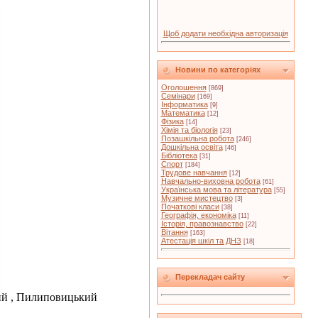
Щоб додати необхідна авторизація
Новини по категоріях
Оголошення
[869]
Семінари
[169]
Інформатика
[9]
Математика
[12]
Фізика
[14]
Хімія та біологія
[23]
Позашкільна робота
[246]
Дошкільна освіта
[46]
Бібліотека
[31]
Спорт
[184]
Трудове навчання
[12]
Навчально-виховна робота
[61]
Українська мова та література
[55]
Музичне мистецтво
[3]
Початкові класи
[38]
Географія, економіка
[11]
Історія, правознавство
[22]
Вітання
[163]
Атестація шкіл та ДНЗ
[18]
Перекладач сайту
ий , Пилиповицький