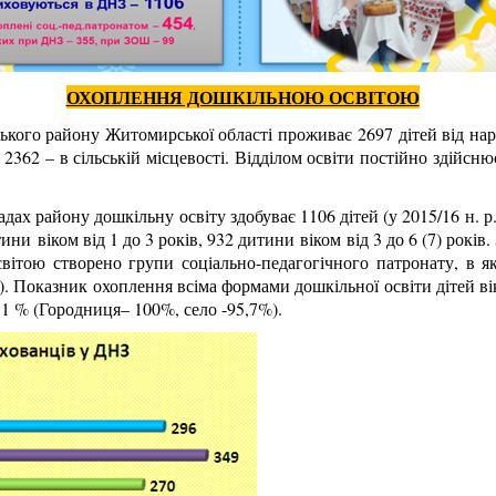
ОХОПЛЕННЯ ДОШКІЛЬНОЮ ОСВІТОЮ
ького
району
Житомирської
області проживає
2697
дітей від на
,
2362
– в сільській місцевості. Відділом освіти постійно здійсн
адах району дошкільну освіту здобува
є
11
0
6 дітей (у 201
5/16 н.
р
тини
віком від 1 до 3 років, 93
2
д
итини
віком від 3 до 6 (7) років.
освітою створено групи соціально-педагогічного патронату, в 
. Показник охоплення всіма формами дошкільної освіти дітей вік
97,1 % (Городниця
–
100
%, село -95,7%).