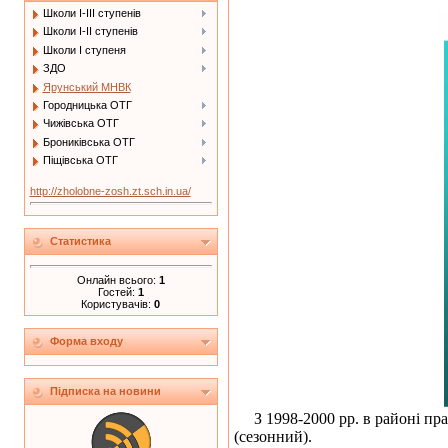
Школи І-ІІІ ступенів
Школи І-ІІ ступенів
Школи І ступеня
ЗДО
Ярунський МНВК
Городницька ОТГ
Чижівська ОТГ
Брониківська ОТГ
Піщівська ОТГ
http://zholobne-zosh.zt.sch.in.ua/
Статистика
Онлайн всього:
1
Гостей:
1
Користувачів:
0
Форма входу
Підписка на новини
З 1998-2000 рр. в районі пр
(сезонний).