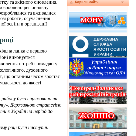
тку та якісного оновлення.
Корисні сайти
розроблено регіональну
 розроблялися та вживалися
мом роботи, осучаснення
ї освіти в організації
році
шкільна ланка є першою
йоні виконується
оволення потреб громадян у
ихологічного, духовного
т, що останнім часом зростає
адськості до якості
 району було спрямовано на
світу», Державною стратегією
ти в Україні на період до
му році були наступні: