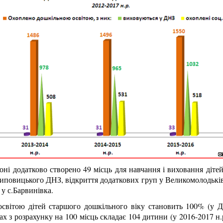
оні додатково створено 49 місць для навчання і виховання діте
повицького ДНЗ, відкриття додаткових груп у Великомолодьків
у с.Барвинівка.
вітою дітей старшого дошкільного віку становить 100% (у ДНЗ
х з розрахунку на 100 місць складає 104 дитини (у 2016-2017 н