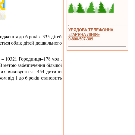
УРЯДОВА ТЕЛЕФОННА
«ГАРЯЧА ЛІНІЯ»
родження до 6 років.
335
дітей
0-800-507-309
юється облік дітей дошкільного
.
– 1
032
), Городниця–
178
чол.,
З метою забезпечення більшої
яких виховується –454 дитини
ом від 1 до 6 років становить