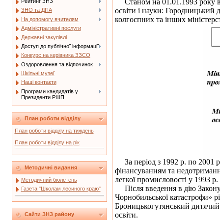
Станом на 01.01.1993 року в 
Рейтинг ЗНЗ
освіти і науки: Городницький 
ЗНО та ДПА
колгоспних та інших міністерст
На допомогу вчителям
Адміністративні послуги
Державні закупівлі
Доступ до публічної інформації
Конкурс на керівника ЗЗСО
Оздоровлення та відпочинок
Шкільні музеї
Наші контакти
Програми кандидатів у
Президенти РШП
План роботи відділу
План роботи відділу на тиждень
План роботи відділу на рік
За період з 1992 р. по 2001 р
Методичні видання
фінансуванням та недотриманн
легкої промисловості у 1993 р
Методичний бюлетень
Після введення в дію Закону У
Газета "Школам лесиного краю"
Чорнобильської катастрофи» різ
Броницькогутянський дитячий с
освіти.
Сайти ЗНЗ району