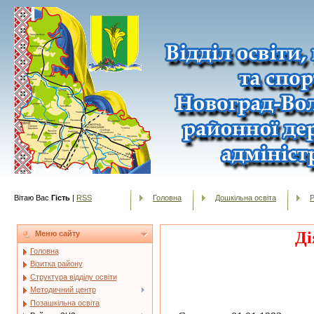
Вітаю Вас
Гість
|
RSS
Головна
Дошкільна освіта
Р
Ді
Меню сайту
Головна
Візитка району
Структура відділу освіти
Методичний центр
Позашкільна освіта