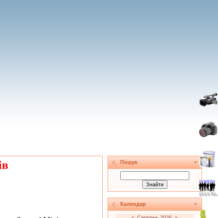
ів
Пошук
Календар
«
Серпень 2026
»