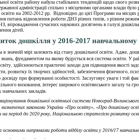
ої освіти району набула стабільних тенденцій щодо свого розви
жавної адміністрації спільно з місцевими органами влади було 
освіти на 2002-2012 рр. Відповідно до цієї Програми на місцях
ня питань відновлення роботи ДНЗ різних типів, з різним режи
НЗ, впровадження сучасних наукових досягнень в галузі дошкільно
ення дітей.
иток дошкілля у 2016-2017 навчальному 
а в значній мірі залежить від стану дошкільної освіти. Адже, до
 знань, фундаментом на якому будується вся система освіти. У ра
світу, здійснюються практичні заходи для підвищення якості зад
іти, розвитку їх творчих здібностей, забезпечення фізичного, пс
о досвіду при формуванні особистості. Заслуговує уваги і той фак
льного виховання, інтерес широкого освітянського загалу та гром
 навчальних закладів.
нкціонування дошкільної освітньої системи Новоград-Волинського
, визначених законами України «Про освіту», «Про дошкільну о
 на період до 2020 року, Національною стратегією розвитку осві
основними напрямами роботи відділу освіти у 2016/17 навчально