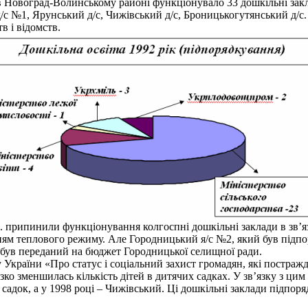
Новоград-Волинському районі функціонувало 33 дошкільні закла
д/с №1, Ярунський д/с, Чижівський д/с, Броницькогутянський д/с.
в і відомств.
. припинили функціонування колгоспні дошкільні заклади в зв’
ям теплового режиму. Але Городницький я/с №2, який був підпо
. був переданий на бюджет Городницької селищної ради.
країни «Про статус і соціальний захист громадян, які постражд
ко зменшилась кількість дітей в дитячих садках. У зв’язку з цим
адок, а у 1998 році – Чижівський. Ці дошкільні заклади підпоря