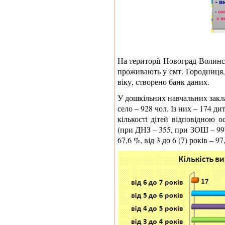
На території
Новоград-Волинс
проживають у
смт. Городниця
віку, створено банк даних.
У дошкільних навчальних закл
село –
928
чол. Із них – 17
4
д
и
кількості дітей відповідною 
(при ДНЗ – 355, при ЗОШ – 99)
67,6 %, від 3 до 6 (7) років – 