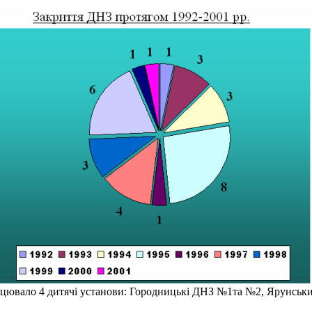
ацювало 4 дитячі установи: Городницькі ДНЗ №1та №2, Ярунськ