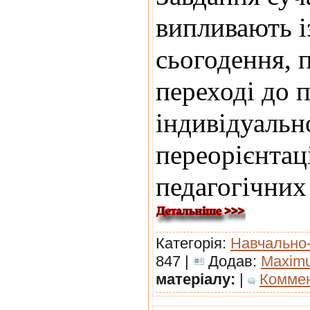
випливають і
сьогодення, 
переході до п
індивідуальн
переорієнтаці
педагогічних
Категорія:
Навчально
847 |
Додав:
Maxim
матеріалу:
|
Коммен