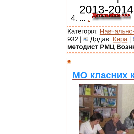
2013-2014
...
.
Категорія:
Навчально
932 |
Додав:
Кира
|
методист РМЦ Возню
МО класних к