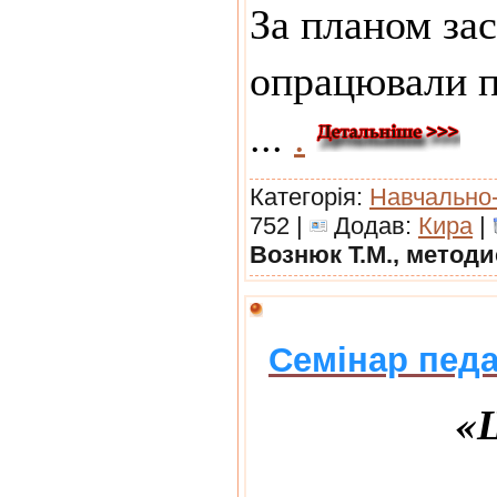
За планом зас
опрацювали п
...
.
Категорія:
Навчально
752 |
Додав:
Кира
|
Вознюк Т.М., метод
Семінар педа
«