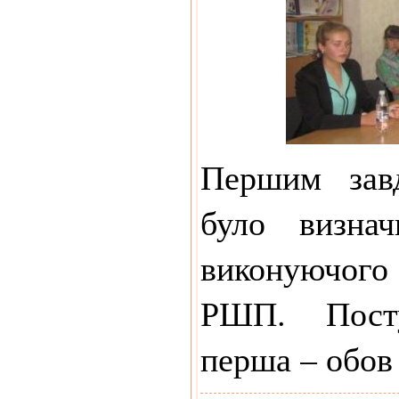
Першим завд
було визнач
виконуючого
РШП. Посту
перша – обо