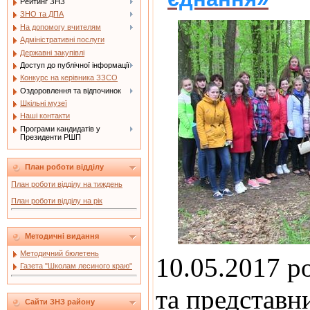
Рейтинг ЗНЗ
ЗНО та ДПА
На допомогу вчителям
Адміністративні послуги
Державні закупівлі
Доступ до публічної інформації
Конкурс на керівника ЗЗСО
Оздоровлення та відпочинок
Шкільні музеї
Наші контакти
Програми кандидатів у
Президенти РШП
План роботи відділу
План роботи відділу на тиждень
План роботи відділу на рік
Методичні видання
Методичний бюлетень
10.05.2017 р
Газета "Школам лесиного краю"
та представ
Сайти ЗНЗ району