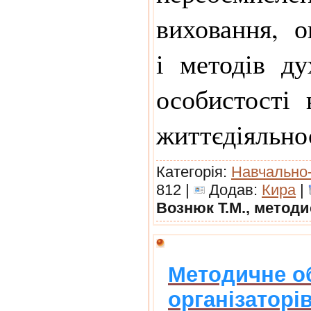
виховання, 
і методів ду
особистості 
життєдіяльн
Категорія:
Навчально
812 |
Додав:
Кира
|
Вознюк Т.М., метод
Методичне об
організаторі