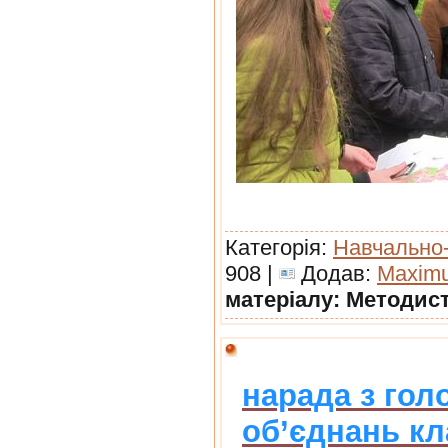
Категорія:
Навчально
908 |
Додав:
Maxim
матеріалу: Методис
нарада з го
об’єднань кл