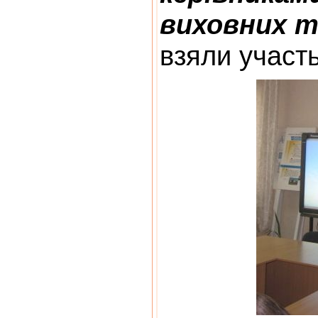
виховних т
взяли участь