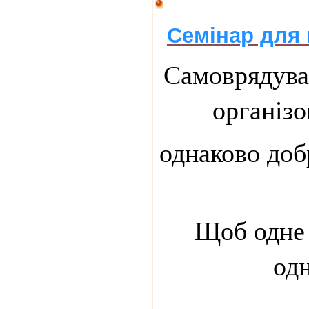
Семінар для 
Самоврядува
організо
однаково доб
Щоб одне 
од