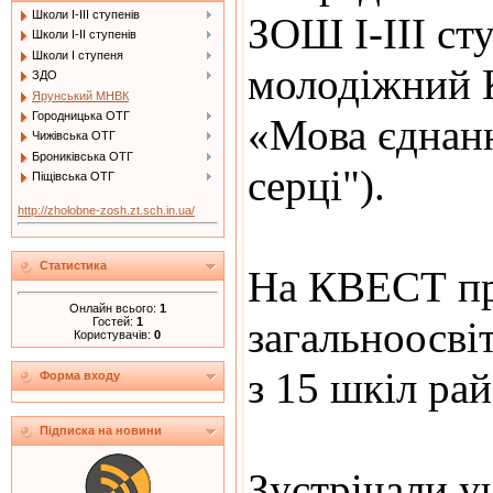
Школи І-ІІІ ступенів
ЗОШ І-ІІІ сту
Школи І-ІІ ступенів
Школи І ступеня
молодіжний 
ЗДО
Ярунський МНВК
Городницька ОТГ
«Мова єднан
Чижівська ОТГ
Брониківська ОТГ
серці").
Піщівська ОТГ
http://zholobne-zosh.zt.sch.in.ua/
Статистика
На КВЕСТ пр
Онлайн всього:
1
загальноосві
Гостей:
1
Користувачів:
0
з 15 шкіл рай
Форма входу
Підписка на новини
Зустрічали у