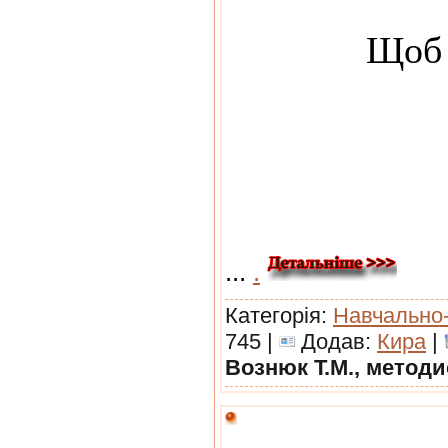
Щоб 
...
.
Категорія:
Навчально
745 |
Додав:
Кира
|
Вознюк Т.М., метод