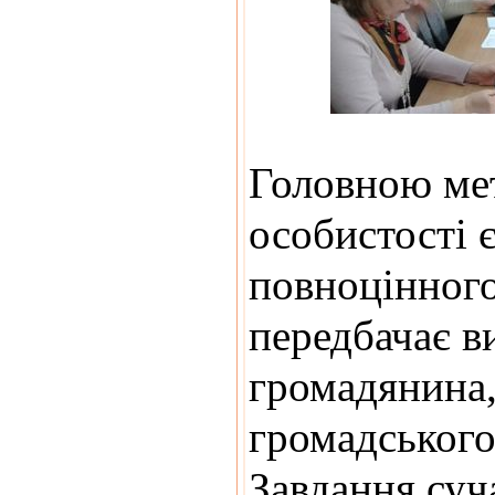
Головною ме
особистості є
повноцінного
передбачає в
громадянина,
громадського 
Завдання суч