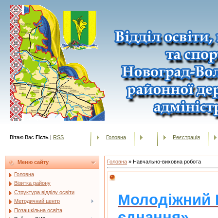
Вітаю Вас
Гість
|
RSS
Головна
Реєстрація
Головна
»
Навчально-виховна робота
Меню сайту
Головна
Візитка району
Структура відділу освіти
Молодіжний 
Методичний центр
Позашкільна освіта
єднання»