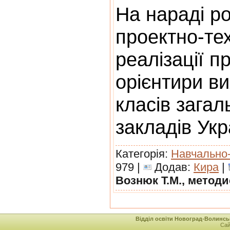
На нараді р
проектно-тех
реалізації 
орієнтири ви
класів загал
закладів Ук
Категорія:
Навчально
979 |
Додав:
Кира
|
Вознюк Т.М., метод
Відділ освіти Новоград-Волинськ
Сай