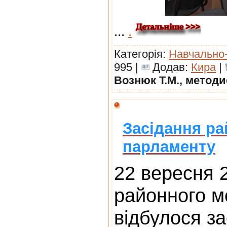
...
.
Категорія:
Навчально
995 |
Додав:
Кира
|
Вознюк Т.М., метод
Засідання ра
парламенту
22 вересня 2
районного м
відбулося з