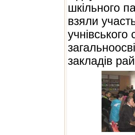
шкільного п
взяли участ
учнівського
загальноосв
закладів рай