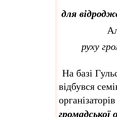
для відродж
Ал
руху гр
На базі Гульс
відбувся семі
організаторів
громадської 