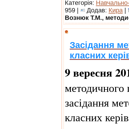
Категорія:
Навчально
959 |
Додав:
Кира
|
Вознюк Т.М., метод
Засідання м
класних кері
9 вересня 20
методичного 
засідання ме
класних керів