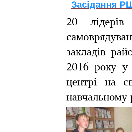
Засідання Р
20 лідерів 
самоврядув
закладів рай
2016 року у
центрі на с
навчальному р