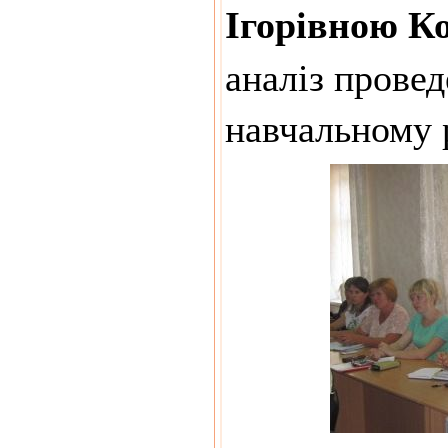
Ігорівною К
аналіз провед
навчальному 