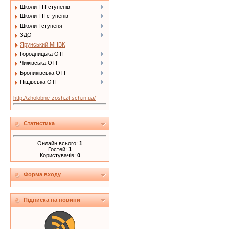
Школи І-ІІІ ступенів
Школи І-ІІ ступенів
Школи І ступеня
ЗДО
Ярунський МНВК
Городницька ОТГ
Чижівська ОТГ
Брониківська ОТГ
Піщівська ОТГ
http://zholobne-zosh.zt.sch.in.ua/
Статистика
Онлайн всього:
1
Гостей:
1
Користувачів:
0
Форма входу
Підписка на новини