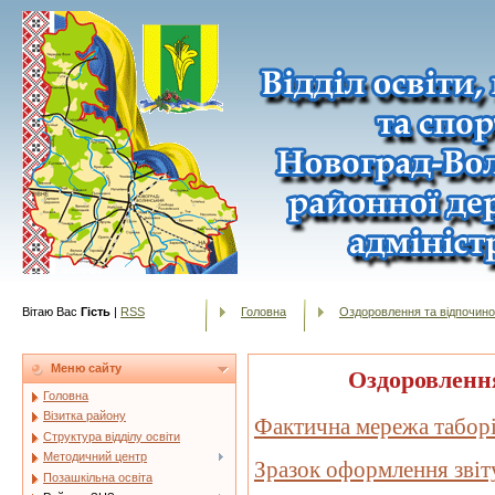
Вітаю Вас
Гість
|
RSS
Головна
Оздоровлення та відпочино
Оздоровлення
Меню сайту
Головна
Фактична мережа таборі
Візитка району
Структура відділу освіти
Методичний центр
Зразок оформлення звіт
Позашкільна освіта