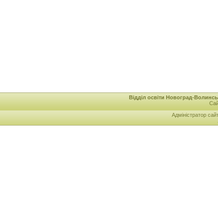
Відділ освіти Новоград-Волинськ
Сай
Адміністратор сай