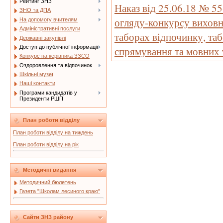
Рейтинг ЗНЗ
Наказ від 25.06.18 № 5
ЗНО та ДПА
огляду-конкурсу виховн
На допомогу вчителям
Адміністративні послуги
таборах відпочинку, та
Державні закупівлі
Доступ до публічної інформації
спрямування та мовних 
Конкурс на керівника ЗЗСО
Оздоровлення та відпочинок
Шкільні музеї
Наші контакти
Програми кандидатів у
Президенти РШП
План роботи відділу
План роботи відділу на тиждень
План роботи відділу на рік
Методичні видання
Методичний бюлетень
Газета "Школам лесиного краю"
Сайти ЗНЗ району