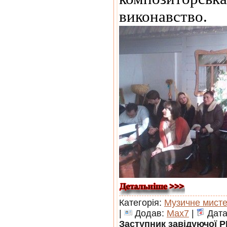
виконавство.
Категорія:
Музичне мист
|
Додав:
Max7
|
Дата
Заступник завідуючої 