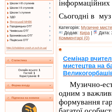
інформаційних 
Школи І-ІІІ ступенів
Школи І-ІІ ступенів
Сьогодні в му
Школи І ступеня
ЗДО
Ярунський МНВК
Городницька ОТГ
Категорія:
Музичне мист
Чижівська ОТГ
Додав:
Кира
|
Дата:
Брониківська ОТГ
Комментарі (0)
Піщівська ОТГ
http://zholobne-zosh.zt.sch.in.ua/
Семінар вчител
Статистика
мистецтва на ба
Онлайн всього:
1
Великогорбашівс
Гостей:
1
Користувачів:
0
Музично-ест
Форма входу
одним з важлив
Підписка на новини
формування гар
багатої особист