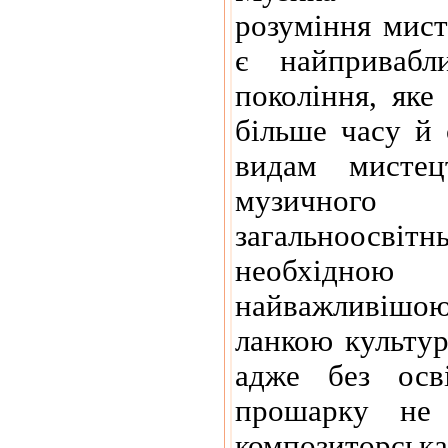
розуміння мист
є найприваб
покоління, яке
більше часу й 
видам мистец
музичног
загальноос
необхідно
найважливішо
ланкою культур
адже без осві
прошарку не
композиторс