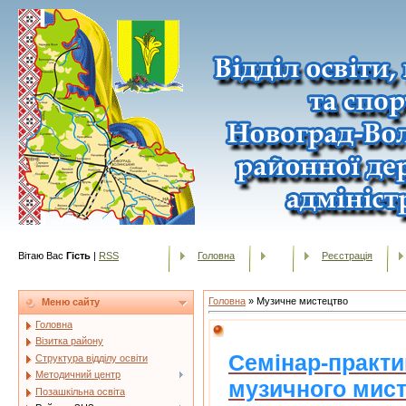
Вітаю Вас
Гість
|
RSS
Головна
Реєстрація
Головна
»
Музичне мистецтво
Меню сайту
Головна
Візитка району
Семінар-практи
Структура відділу освіти
Методичний центр
музичного мис
Позашкільна освіта