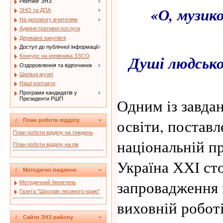
Рейтинг ЗНЗ
«О, музико
ЗНО та ДПА
На допомогу вчителям
Адміністративні послуги
Державні закупівлі
Доступ до публічної інформації
Душі людської
Конкурс на керівника ЗЗСО
Оздоровлення та відпочинок
Шкільні музеї
Наші контакти
Програми кандидатів у
Президенти РШП
Одним із завда
освіти, постав
План роботи відділу
План роботи відділу на тиждень
національній пр
План роботи відділу на рік
Україна ХХІ сто
Методичні видання
запровадження 
Методичний бюлетень
Газета "Школам лесиного краю"
виховній робот
Сайти ЗНЗ району