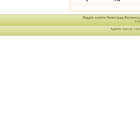
Відділ освіти Новоград-Волинськ
Сай
Адміністратор сай