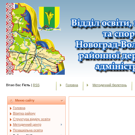
Вітаю Вас
Гість
|
RSS
Головна
Методичний бюлетень
Меню сайту
Головна
Візитка району
Структура відділу освіти
Методичний центр
Позашкільна освіта