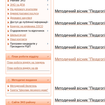
Рейтинг ЗНЗ
ЗНО та ДПА
На допомогу вчителям
Методичний вісник "Педагогіч
Адміністративні послуги
Державні закупівлі
Доступ до публічної інформації
Методичний вісник "Педагогіч
Конкурс на керівника ЗЗСО
Оздоровлення та відпочинок
Методичний вісник "Педагогіч
Шкільні музеї
Наші контакти
Програми кандидатів у
Президенти РШП
Методичний вісник "Педагогіч
План роботи відділу
Методичний вісник "Педагогіч
План роботи відділу на тиждень
План роботи відділу на рік
Методичні видання
Методичний бюлетень
Методичний вісник "Педагогіч
Газета "Школам лесиного краю"
Методичний вісник "Педагогіч
Сайти ЗНЗ району