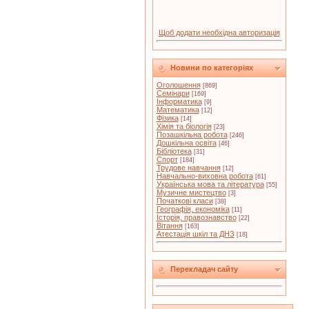
Щоб додати необхідна авторизація
Новини по категоріях
Оголошення
[869]
Семінари
[169]
Інформатика
[9]
Математика
[12]
Фізика
[14]
Хімія та біологія
[23]
Позашкільна робота
[246]
Дошкільна освіта
[46]
Бібліотека
[31]
Спорт
[184]
Трудове навчання
[12]
Навчально-виховна робота
[61]
Українська мова та література
[55]
Музичне мистецтво
[3]
Початкові класи
[38]
Географія, економіка
[11]
Історія, правознавство
[22]
Вітання
[163]
Атестація шкіл та ДНЗ
[18]
Перекладач сайту