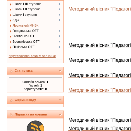
Школи І-ІІІ ступенів
Методичний вісник "Педагогіч
Школи І-ІІ ступенів
Школи І ступеня
ЗДО
Ярунський МНВК
Городницька ОТГ
Чижівська ОТГ
Брониківська ОТГ
Методичний вісник "Педагогі
Піщівська ОТГ
http://zholobne-zosh.zt.sch.in.ua/
Методичний вісник "Педагогі
Статистика
Методичний вісник "Педагогі
Онлайн всього:
1
Гостей:
1
Користувачів:
0
Методичний вісник "Педагогіч
Форма входу
Підписка на новини
Методичний вісник "Педагогі
Методичний вісник "Педагогі